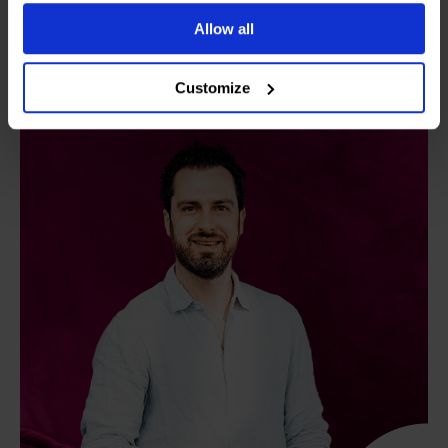
neuromarketing, schrijven en duurzaamheid
Allow all
maakt ze iedere klantbeleving nog beter dan
Parijs 2030.
Customize