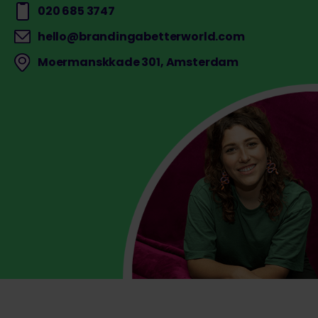
020 685 3747
hello@brandingabetterworld.com
Moermanskkade 301, Amsterdam