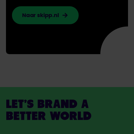
Naar skipp.nl
LET’S BRAND A
BETTER WORLD